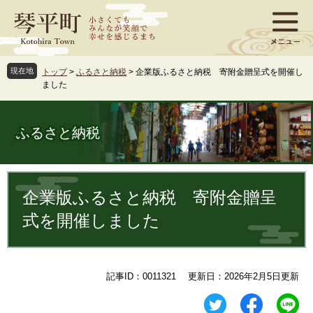
ペ
メ
ー
ニ
ジ
ュ
の
ー
先
を
現在地
トップ
>
ふるさと納税
>
企業版ふるさと納税 寄附金贈呈式を開催し
頭
飛
ました
で
ば
す
し
。
て
ふるさと納税
本
文
へ
本
文
企業版ふるさと納税 寄附金贈呈
式を開催しました
記事ID：0011321
更新日：2026年2月5日更新