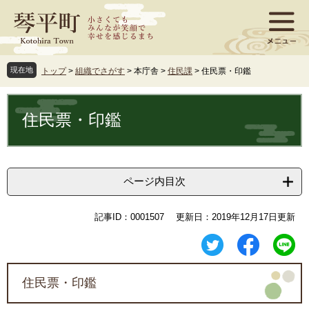
ペ
メ
ー
ニ
ジ
ュ
の
ー
先
を
現在地
トップ
>
組織でさがす
>
本庁舎
>
住民課
>
住民票・印鑑
頭
飛
で
ば
本
す
し
文
住民票・印鑑
。
て
本
文
へ
ページ内目次
記事ID：0001507
更新日：2019年12月17日更新
住民票・印鑑