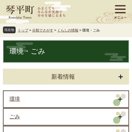
ペ
メ
ー
ニ
ジ
ュ
の
ー
先
を
現在地
トップ
>
分類でさがす
>
くらしの情報
>
環境・ごみ
頭
飛
で
ば
本
す
し
文
環境・ごみ
。
て
本
文
へ
新着情報
環境
ごみ