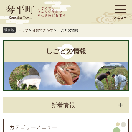
ペ
メ
ー
ニ
ジ
ュ
の
ー
先
を
現在地
トップ
>
分類でさがす
>
しごとの情報
頭
飛
で
ば
本
す
し
文
しごとの情報
。
て
本
文
へ
新着情報
カテゴリーメニュー