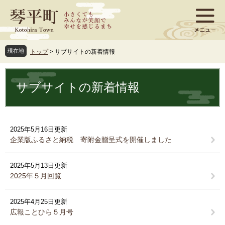
ペ
メ
ー
ニ
ジ
ュ
の
ー
先
を
現在地
トップ
>
サブサイトの新着情報
頭
飛
で
ば
本
す
し
文
サブサイトの新着情報
。
て
本
文
へ
2025年5月16日更新
企業版ふるさと納税 寄附金贈呈式を開催しました
2025年5月13日更新
2025年５月回覧
2025年4月25日更新
広報ことひら５月号