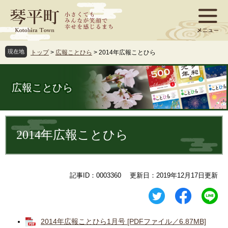
ペ
メ
ー
ニ
ジ
ュ
の
ー
先
を
現在地
トップ
>
広報ことひら
>
2014年広報ことひら
頭
飛
で
ば
す
し
広報ことひら
。
て
本
文
本
へ
文
2014年広報ことひら
記事ID：0003360
更新日：2019年12月17日更新
2014年広報ことひら1月号 [PDFファイル／6.87MB]