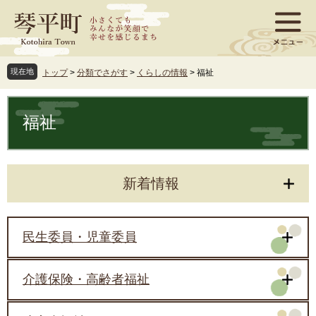
ペ
メ
ー
ニ
ジ
ュ
の
ー
先
を
現在地
トップ
>
分類でさがす
>
くらしの情報
>
福祉
頭
飛
で
ば
本
す
し
文
福祉
。
て
本
文
へ
新着情報
民生委員・児童委員
介護保険・高齢者福祉