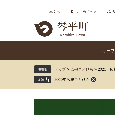
ペ
メ
ー
ニ
本文へ
はじめての方
ジ
ュ
の
ー
先
を
頭
飛
で
ば
す
し
キーワ
。
て
本
文
トップ
>
広報ことひら
>
2020年
現在地
へ
2020年広報ことひら