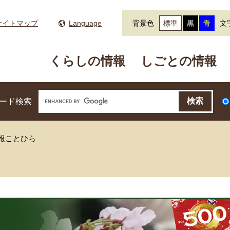
サイトマップ
Language
背景色
標準
黒
青
文
くらしの情報
しごとの情報
ード検索
広報ことひら