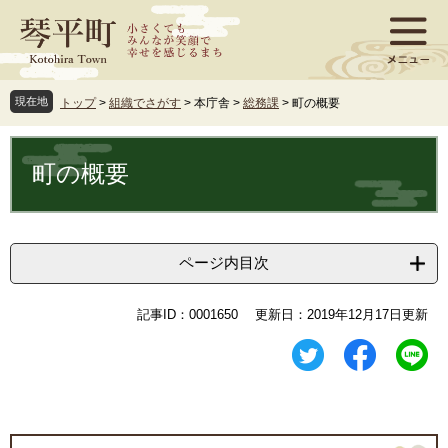
ペ
メ
ー
ニ
ジ
ュ
の
ー
先
を
現在地
トップ
>
組織でさがす
>
本庁舎
>
総務課
>
町の概要
頭
飛
で
ば
本
す
し
文
町の概要
。
て
本
文
へ
ページ内目次
記事ID：0001650
更新日：2019年12月17日更新