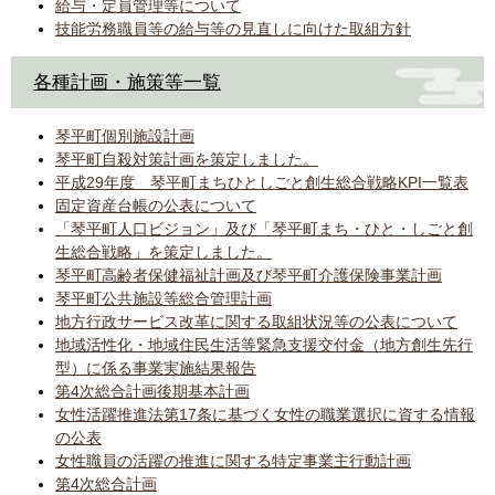
給与・定員管理等について
技能労務職員等の給与等の見直しに向けた取組方針
各種計画・施策等一覧
琴平町個別施設計画
琴平町自殺対策計画を策定しました。
平成29年度 琴平町まちひとしごと創生総合戦略KPI一覧表
固定資産台帳の公表について
「琴平町人口ビジョン」及び「琴平町まち・ひと・しごと創
生総合戦略」を策定しました。
琴平町高齢者保健福祉計画及び琴平町介護保険事業計画
琴平町公共施設等総合管理計画
地方行政サービス改革に関する取組状況等の公表について
地域活性化・地域住民生活等緊急支援交付金（地方創生先行
型）に係る事業実施結果報告
第4次総合計画後期基本計画
女性活躍推進法第17条に基づく女性の職業選択に資する情報
の公表
女性職員の活躍の推進に関する特定事業主行動計画
第4次総合計画