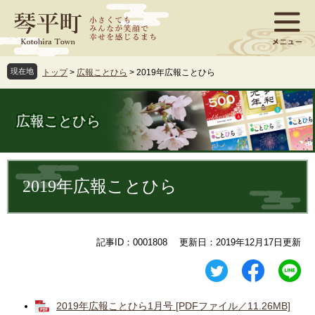
ペ
メ
ー
ニ
ジ
ュ
の
ー
先
を
現在地
トップ
>
広報ことひら
>
2019年広報ことひら
頭
飛
で
ば
す
し
広報ことひら
。
て
本
文
本
へ
文
2019年広報ことひら
記事ID：0001808
更新日：2019年12月17日更新
2019年広報ことひら1月号 [PDFファイル／11.26MB]